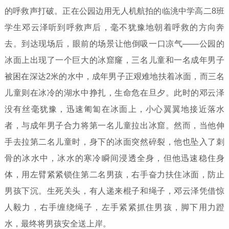
的呼救声打破。正在公园边用无人机航拍的临洮中学高二8班
学生邓云泽听到呼救声后，毫不犹豫地朝着呼救的方向奔
去。到达现场后，眼前的场景让他倒吸一口凉气——公园的
冰面上出现了一个巨大的冰窟窿，三名儿童和一名成年男子
被困在深达2米的水中，成年男子正艰难地扶着冰面，而三名
儿童则在冰冷的湖水中挣扎，生命危在旦夕。此时的邓云泽
没有丝毫犹豫，迅速匍匐在冰面上，小心翼翼地接近落水
者，与成年男子合力将第一名儿童拉出冰窟。然而，当他伸
手去拉第二名儿童时，身下的冰面突然碎裂，他也坠入了刺
骨的冰水中，冰水的寒冷瞬间浸透全身，但他迅速稳住身
体，用左臂紧紧锁住第二名男孩，右手奋力扶住冰面，防止
男孩下沉。生死关头，有人递来棍子和绳子，邓云泽凭借惊
人毅力，右手缠绕绳子，左手紧紧抓住男孩，脚下用力蹬
水，最终将男孩安全送上岸。