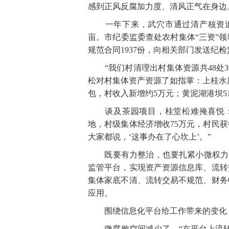
感到正风反腐加力度、清风正气在身边
一年下来，武穴市通过清产核资追缴合
亩。市纪委监委查处农村集体“三资”
规范合同1937份，向相关部门发送纪检
“我们村清理出村集体资源共48处39
松对村集体资产资源了如指掌：上桂水库
包，村收入新增约5万元；黄泥湖港坝5
谈及茶园项目，桂堂松难掩喜悦：“
地，村级集体经济增收75万元，村民
大家都说，‘这事办在了心坎上’。”
既要有力整治，也要扎紧小微权力“电
监管平台，实现资产资源信息库、流转
集体家底不清、流转交易不规范、财务
应用。
围绕信息化平台给工作带来的变化，
微腐败空间减少了。“在平台上流转