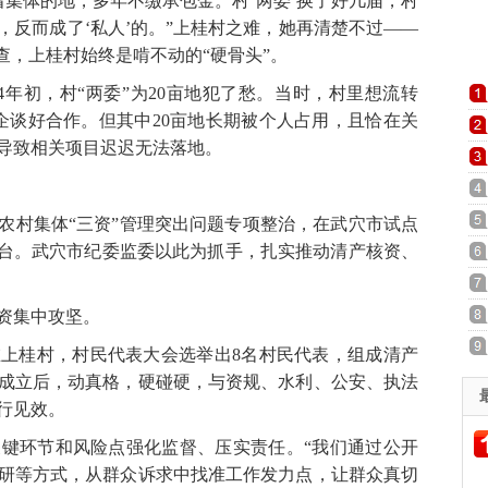
着集体的地，多年不缴承包金。村‘两委’换了好几届，村
，反而成了‘私人’的。”上桂村之难，她再清楚不过——
查，上桂村始终是啃不动的“硬骨头”。
年初，村“两委”为20亩地犯了愁。当时，村里想流转
茶企谈好合作。但其中20亩地长期被个人占用，且恰在关
导致相关项目迟迟无法落地。
农村集体“三资”管理突出问题专项整治，在武穴市试点
平台。武穴市纪委监委以此为抓手，扎实推动清产核资、
资集中攻坚。
桂村，村民代表大会选举出8名村民代表，组成清产
成立后，动真格，硬碰硬，与资规、水利、公安、执法
行见效。
环节和风险点强化监督、压实责任。“我们通过公开
研等方式，从群众诉求中找准工作发力点，让群众真切