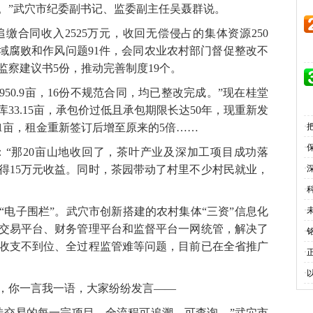
。”武穴市纪委副书记、监委副主任吴聂群说。
同收入2525万元，收回无偿侵占的集体资源250
领域腐败和作风问题91件，会同农业农村部门督促整改不
监察建议书5份，推动完善制度19个。
50.9亩，16份不规范合同，均已整改完成。”现在桂堂
33.15亩，承包价过低且承包期限长达50年，现重新发
1亩，租金重新签订后增至原来的5倍……
·
·
那20亩山地收回了，茶叶产业及深加工项目成功落
获得15万元收益。同时，茶园带动了村里不少村民就业，
·
·
子围栏”。武穴市创新搭建的农村集体“三资”信息化
·
交易平台、财务管理平台和监督平台一网统管，解决了
·
收支不到位、全过程监管难等问题，目前已在全省推广
·
·
你一言我一语，大家纷纷发言——
交易的每一宗项目，全流程可追溯、可查询。”武穴市