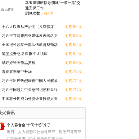
马玉川调研指导朔城"一带一路"交
通安保工作...
浏览次数：
914次
十八大以来从严治党（反腐倡廉）
浏览:884次
群众满意度大幅提升
习近平在马来西亚媒体发表署名文
浏览:867次
章
全国纪检监察干部队伍教育整顿动
浏览:832次
员部署会议召开
笔墨提升意境 巾帼不让须眉
浏览:829次
杨婷婷绘画作品赏析
浏览:806次
青春在奉献中升华
浏览:785次
习近平出席热烈庆祝中国人民解放
浏览:774次
军建军95周年招待会
习近平同越共中央总书记苏林举行
浏览:717次
会谈
中国将长期成为外资企业投资兴业
浏览:579次
的沃土
最火资讯
个人养老金“十问十答”来了
近日，人力资源和社会保障部、财政部等五部
门联合发布《个人养老金实施办法...