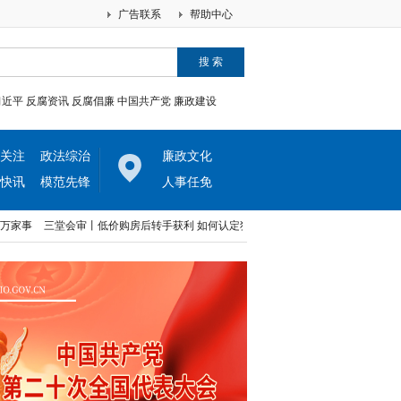
广告联系
帮助中心
习近平
反腐资讯
反腐倡廉
中国共产党
廉政建设
关注
政法综治
廉政文化
快讯
模范先锋
人事任免
三堂会审丨低价购房后转手获利 如何认定犯罪孳息
最高检检委会专题分析研判会
三堂会审丨低价购房后转手获利 如何认定犯罪孳息
最高检检委会专题分析研判会