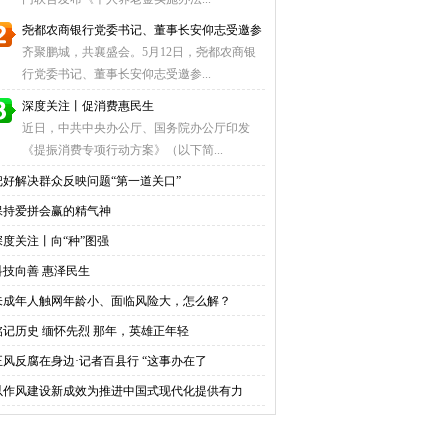
尧都农商银行党委书记、董事长安仰志受邀参
齐聚鹏城，共襄盛会。5月12日，尧都农商银
行党委书记、董事长安仰志受邀参...
​深度关注丨促消费惠民生
近日，中共中央办公厅、国务院办公厅印发
《提振消费专项行动方案》（以下简...
把好解决群众反映问题“第一道关口”
保持爱拼会赢的精气神
深度关注丨向“种”图强
科技向善 惠泽民生
未成年人触网年龄小、面临风险大，怎么解？
铭记历史 缅怀先烈 那年，英雄正年轻
正风反腐在身边·记者百县行 “这事办在了
以作风建设新成效为推进中国式现代化提供有力