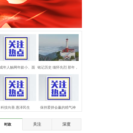
成年人触网年龄小、面
铭记历史 缅怀先烈 那年，
临风险大，怎么解？
英雄正年轻
科技向善 惠泽民生
保持爱拼会赢的精气神
关注
深度
时政