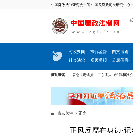
中国廉政法制研究会主管 中国反腐败司法研究中心
反
时政要闻
投诉监督
图文速览
社会法治
视频播报
反腐倡廉
纪律审查和监察调查
最高检依法对刘满仓决定逮捕
滚动新闻:
广东省人力资源和社会保障厅
纪律审查和监察调查
最高检依法对刘满仓决定逮捕
广东省人力资源和社会保障厅
热点关注
> 正文
正风反腐在身边·记