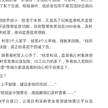
了私下交易、暗箱操作、低价发包等不规范流转交易问
抓早抓小、防患于未然，又提高了纪检监察机关监督
开设预警监督功能，目前预警各类信息3000余条，及时
和处置，推动监督提质增效。
里5个人签字，镇里4个人审核，报账来回跑。”桂田
快捷，真正给基层干部减了负。
眼看着村里人心齐了。”桂堂松说，盘算着占村集体便
村里发展出谋划策、出工出力的多了，争着加入党组织
两委”带领大家谋发展的信心和干劲更足了。
议？
上手较慢，建议多组织培训……”
批或提示预警后，能提醒我们及时查看……”
平台接口，让项目和采购资金更便捷地通过平台流