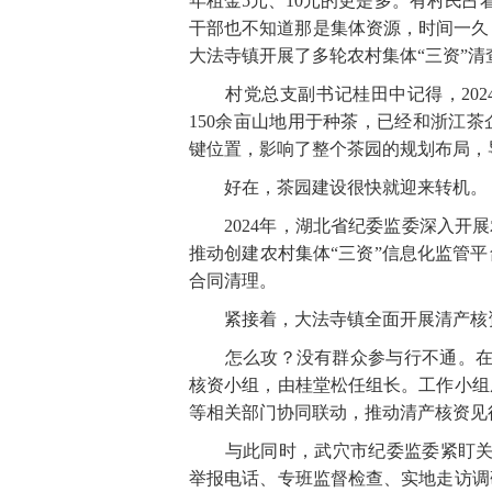
年租金5元、10元的更是多。有村民占
干部也不知道那是集体资源，时间一久
大法寺镇开展了多轮农村集体“三资”清
村党总支副书记桂田中记得，2024
150余亩山地用于种茶，已经和浙江
键位置，影响了整个茶园的规划布局，
好在，茶园建设很快就迎来转机。
2024年，湖北省纪委监委深入开展
推动创建农村集体“三资”信息化监管
合同清理。
紧接着，大法寺镇全面开展清产核
怎么攻？没有群众参与行不通。在上
核资小组，由桂堂松任组长。工作小组
等相关部门协同联动，推动清产核资见
与此同时，武穴市纪委监委紧盯关键
举报电话、专班监督检查、实地走访调