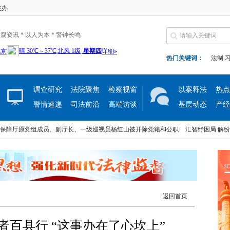
主办
腐资讯 * 以人为本 * 警钟长鸣
热门关键词：
法制
调查研究
法院聚焦
检察视窗
以案释法
热点
警情速递
司法前沿
高端访谈
基层动态
产经
原党组成员、副厅长、一级巡视员杨红山被开除党籍和公职
汇智纾困局 解纷万家事
原党组成员、副厅长、一级巡视员杨红山被开除党籍和公职
汇智纾困局 解纷万家事
返回首页
者百县行 “这事办在了心坎上”