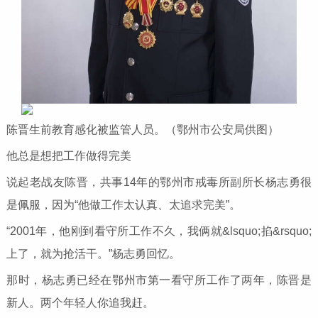
陈晋生前教育感化被监管人员。（鄂州市公安局供图）
他总是想把工作做得完美
说起老战友陈晋，共事14年的鄂州市戒毒所副所长杨志勇很
是佩服，因为“他做工作太认真、太追求完美”。
“2001年，他刚到看守所工作不久，我俩就&lsquo;掐&rsquo;
上了，就为抢活干。”杨志勇回忆。
那时，杨志勇已经在鄂州市第一看守所工作了两年，陈晋是
新人。两个年轻人你追我赶。