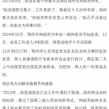
2021年9月，陈晋从看守所教导员调任鄂州市拘留所所长。
“他深感责任重大，工作更拼了。离家仅十几分钟车程，他却
整天泡在所里。”拘留所带班负责人李琼说，“他几乎没请过
假，却多次为同事代班。”
2024年10月，鄂州市拘留所为争创一级拘留所开始改造。12
月，改造工作进入冲刺阶段，陈晋连续半个月没回家。
12月30日17时，鄂州市公安局监管支队支队长柯玉卿到监所
巡查，两人就邀请医疗专家来所会诊进行探讨，商定第二天
上午由陈晋前往医院具体商谈。没想到，两人的一别竟成永
别。
他总有办法解决最棘手的难题
“2012年，陈晋感觉自己在工作中遇到了瓶颈，就利用业余时
间钻研，通过了国家二级心理咨询师考试。”拘留所副所长吴
康之前在看守所工作时就和陈晋是同事，他记得，陈晋带动