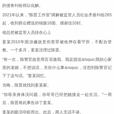
的债务纠纷得以化解。
2021年以来，“陈晋工作室”调解被监管人员社会矛盾纠纷265
起，收到群众赠送的锦旗16面、感谢信10封。
他总把被监管人员挂在心上
姜某2010年因涉嫌故意伤害罪被收押在看守所，不配合管
教。一个多月，姜某没理过陈晋。
“有一次，陈警官故意用言语激我。我反驳说&lsquo;我担心家
里的老娘，不想说话，关你什么事&rsquo;，没想到陈警官记
下了这句话。”姜某回忆。
当晚，陈晋就找到姜某家。
“你母亲身体没问题，你哥哥已经把她接走一起生活。”一周
后，陈晋将此事告诉了姜某。
姜某的眼泪夺眶而出。此后，两人无话不谈。