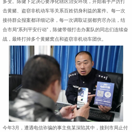
多变。陈健下定决心要净化辖区治安环境，开始着手严厉打
击黄赌、盗窃非机动车等关系百姓切身利益的案件。每一次
接待群众报案都详细记录，每一次调取证据都穷尽办法，结
合市局“系列平安行动”，陈健带领打击办案队的同志们连续奋
战，最终打掉多个黄赌窝点和盗窃非机动车团伙。
今年3月，遭遇电信诈骗的事主焦某深陷其中，接到市局止付