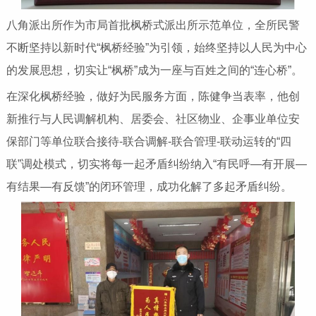
八角派出所作为市局首批枫桥式派出所示范单位，全所民警
不断坚持以新时代“枫桥经验”为引领，始终坚持以人民为中心
的发展思想，切实让“枫桥”成为一座与百姓之间的“连心桥”。
在深化枫桥经验，做好为民服务方面，陈健争当表率，他创
新推行与人民调解机构、居委会、社区物业、企事业单位安
保部门等单位联合接待-联合调解-联合管理-联动运转的“四
联”调处模式，切实将每一起矛盾纠纷纳入“有民呼—有开展—
有结果—有反馈”的闭环管理，成功化解了多起矛盾纠纷。