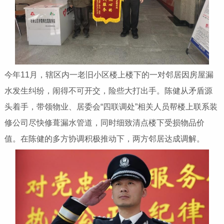
今年11月，辖区内一老旧小区楼上楼下的一对邻居因房屋漏
水发生纠纷，闹得不可开交，险些大打出手。陈健从矛盾源
头着手，带领物业、居委会“四联调处”相关人员帮楼上联系装
修公司尽快修葺漏水管道，同时细致清点楼下受损物品价
值。在陈健的多方协调积极推动下，两方邻居达成调解。