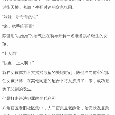
过街天桥，充满了生死时速的窒息氛围。
“妹妹，听哥哥的话”
“来，把手给哥哥”
陈健用“哄娃娃”的语气正在劝导开解一名准备跳桥轻生的女
孩。
“上人啊”
“快点，上人啊！”
就在女孩体力不支摇摇欲坠的关键时刻，陈健冲向前牢牢抓
住女孩胳膊，在其他同志的配合下将女孩拽了回来，成功避
免了悲剧的发生。
他是打击违法犯罪的尖兵利刃
八角辖区老旧社区集中，人口密集且老龄化，治安状况复杂