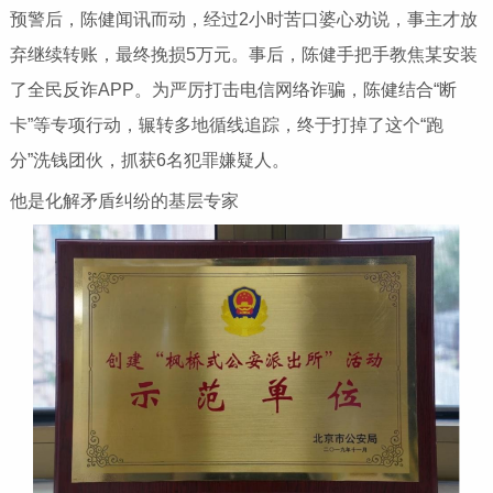
预警后，陈健闻讯而动，经过2小时苦口婆心劝说，事主才放
弃继续转账，最终挽损5万元。事后，陈健手把手教焦某安装
了全民反诈APP。为严厉打击电信网络诈骗，陈健结合“断
卡”等专项行动，辗转多地循线追踪，终于打掉了这个“跑
分”洗钱团伙，抓获6名犯罪嫌疑人。
他是化解矛盾纠纷的基层专家