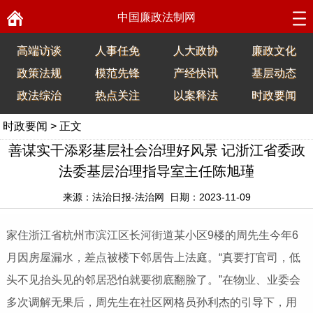
中国廉政法制网
高端访谈
人事任免
人大政协
廉政文化
政策法规
模范先锋
产经快讯
基层动态
政法综治
热点关注
以案释法
时政要闻
时政要闻
> 正文
善谋实干添彩基层社会治理好风景 记浙江省委政
法委基层治理指导室主任陈旭瑾
来源：法治日报-法治网 日期：2023-11-09
家住浙江省杭州市滨江区长河街道某小区9楼的周先生今年6
月因房屋漏水，差点被楼下邻居告上法庭。“真要打官司，低
头不见抬头见的邻居恐怕就要彻底翻脸了。”在物业、业委会
多次调解无果后，周先生在社区网格员孙利杰的引导下，用