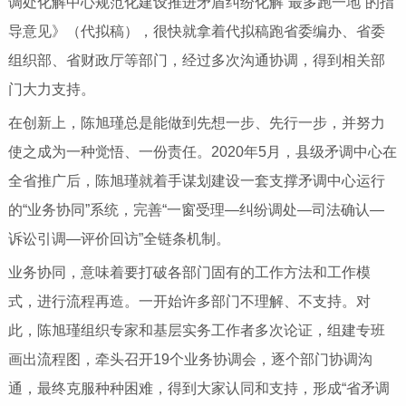
调处化解中心规范化建设推进矛盾纠纷化解“最多跑一地”的指
导意见》（代拟稿），很快就拿着代拟稿跑省委编办、省委
组织部、省财政厅等部门，经过多次沟通协调，得到相关部
门大力支持。
在创新上，陈旭瑾总是能做到先想一步、先行一步，并努力
使之成为一种觉悟、一份责任。2020年5月，县级矛调中心在
全省推广后，陈旭瑾就着手谋划建设一套支撑矛调中心运行
的“业务协同”系统，完善“一窗受理—纠纷调处—司法确认—
诉讼引调—评价回访”全链条机制。
业务协同，意味着要打破各部门固有的工作方法和工作模
式，进行流程再造。一开始许多部门不理解、不支持。对
此，陈旭瑾组织专家和基层实务工作者多次论证，组建专班
画出流程图，牵头召开19个业务协调会，逐个部门协调沟
通，最终克服种种困难，得到大家认同和支持，形成“省矛调