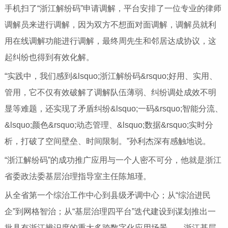
手机扫了“浙江解纷码”申请调解，平台安排了一位专业的律师
调解员来进行调解，因为双方不想面对面调解，调解员就利
用在线调解功能进行调解，最终周先生和邻居达成协议，这
起纠纷也得到有效化解。
“实践中，我们感到&lsquo;浙江解纷码&rsquo;好用、实用、
管用，它不仅有效破解了调解队伍薄弱、纠纷调处成效不明
显等难题，还实现了矛盾纠纷&lsquo;一码&rsquo;智能分流、
&lsquo;颜色&rsquo;动态管理、&lsquo;数据&rsquo;实时分
析，打破了空间壁垒、时间限制。”孙利杰深有感触地说。
“浙江解纷码”的成功推广应用与一个人密不可分，他就是浙江
省委政法委基层治理指导室主任陈旭瑾。
从全省第一个综治工作中心到县级矛调中心；从“综治进民
企”到网格智治；从“基层治理四平台”迭代建设到谋划推出一
批具有浙江辨识度的重大多跨数字化应用场景……浙江基层