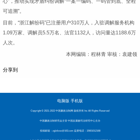
心”，推动实现矛盾纠纷调解“一案一编码、一码管到底、全程
可追溯”。
目前，“浙江解纷码”已注册用户310万人，入驻调解服务机构
1.09万家、调解员5.5万名、法官1132人，访问量达1188.6万
人次。
本网编辑：程林青 审核：袁建领
分享到
电脑版
手机版
Copyright © 2021-2022 中国廉政法制网 版权所有 Inc All Rights Reserved
中国廉政法制研究会主管 中国反腐败司法研究中心主办
投稿邮箱：zglzfzxw@163.com 监督电话：15601012168