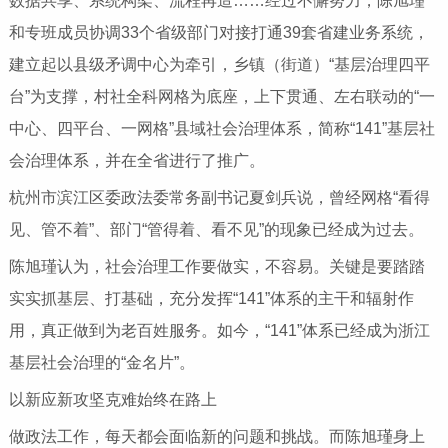
数据共享、系统构架、流程再造……经过不懈努力，陈旭瑾
和专班成员协调33个省级部门对接打通39套省建业务系统，
建立起以县级矛调中心为牵引，乡镇（街道）“基层治理四平
台”为支撑，村社全科网格为底座，上下贯通、左右联动的“一
中心、四平台、一网格”县域社会治理体系，简称“141”基层社
会治理体系，并在全省进行了推广。
杭州市滨江区委政法委常务副书记夏剑兵说，曾经网格“看得
见、管不着”、部门“管得着、看不见”的现象已经成为过去。
陈旭瑾认为，社会治理工作要做实，不容易。关键是要踏踏
实实抓基层、打基础，充分发挥“141”体系的主干和辐射作
用，真正做到为老百姓服务。如今，“141”体系已经成为浙江
基层社会治理的“金名片”。
以新应新攻坚克难始终在路上
做政法工作，每天都会面临新的问题和挑战。而陈旭瑾身上