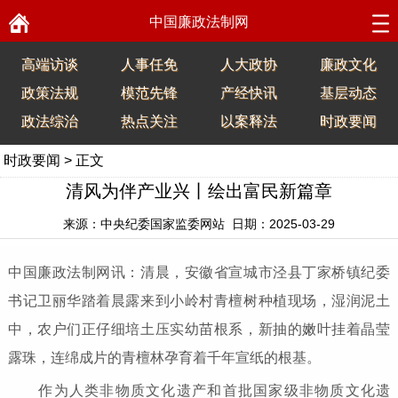
中国廉政法制网
高端访谈
人事任免
人大政协
廉政文化
政策法规
模范先锋
产经快讯
基层动态
政法综治
热点关注
以案释法
时政要闻
时政要闻
> 正文
清风为伴产业兴丨绘出富民新篇章
来源：中央纪委国家监委网站 日期：2025-03-29
中国廉政法制网讯：清晨，安徽省宣城市泾县丁家桥镇纪委
书记卫丽华踏着晨露来到小岭村青檀树种植现场，湿润泥土
中，农户们正仔细培土压实幼苗根系，新抽的嫩叶挂着晶莹
露珠，连绵成片的青檀林孕育着千年宣纸的根基。
作为人类非物质文化遗产和首批国家级非物质文化遗