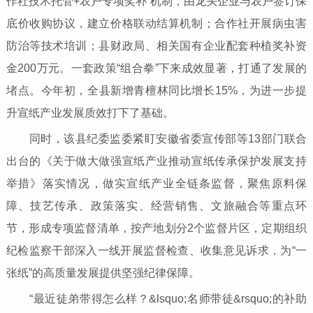
作社技术托管+农户专项奖补”机制，由龙头企业与农户签订保
底价收购协议，建立价格联动结算机制；合作社开展病虫害
防治等技术培训；县财政局、相关国有企业配套种植奖补资
金200万元。一套政策“组合拳”下来成效显著，打通了发展的
堵点。今年初，全县新增青檀林同比增长15%，为进一步提
升宣纸产业发展质效打下了基础。
同时，该县纪委监委紧盯安徽省委宣传部等13部门联合
出台的《关于做大做强宣纸产业推动宣纸传承保护发展支持
举措》落实情况，做实宣纸产业全链条监督，聚焦原料保
障、技艺传承、政策落实、经营销售、文旅融合等重点环
节，形成专项监督清单，按产地划分2个监督片区，定期组织
纪检监察干部深入一线开展监督检查、收集意见诉求，为“一
张纸”的高质量发展提供坚强纪律保障。
“最近徒弟带得怎么样？&lsquo;名师带徒&rsquo;的补助