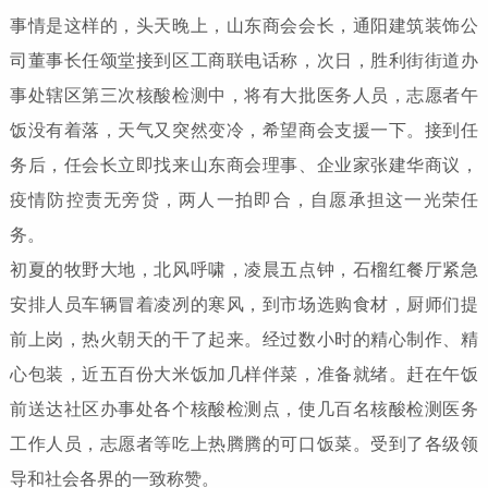
事情是这样的，头天晚上，山东商会会长，通阳建筑装饰公
司董事长任颂堂接到区工商联电话称，次日，胜利街街道办
事处辖区第三次核酸检测中，将有大批医务人员，志愿者午
饭没有着落，天气又突然变冷，希望商会支援一下。接到任
务后，任会长立即找来山东商会理事、企业家张建华商议，
疫情防控责无旁贷，两人一拍即合，自愿承担这一光荣任
务。
初夏的牧野大地，北风呼啸，凌晨五点钟，石榴红餐厅紧急
安排人员车辆冒着凌冽的寒风，到市场选购食材，厨师们提
前上岗，热火朝天的干了起来。经过数小时的精心制作、精
心包装，近五百份大米饭加几样伴菜，准备就绪。赶在午饭
前送达社区办事处各个核酸检测点，使几百名核酸检测医务
工作人员，志愿者等吃上热腾腾的可口饭菜。受到了各级领
导和社会各界的一致称赞。